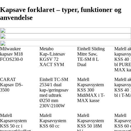
Kapsave forklaret – typer, funktioner og
anvendelse
Milwaukee
Metabo
Einhell Sliding
Mafell a
kapsav M18
Kap-/Listesav
Mitre Saw,
kapsavs
FCOS230-0
KGSV 72
TE-SM 8 L
KSS 40
XACT SYM
Dual
bl PURE 
MAX ka
CARAT
Einhell TC-SM
Mafell
Mafell a
Kapsav DS-
2534/1 dual
Kapsavsystem
kapsavs
3500
kap-/geringssav
KSS 300
KSS 40
med udtræk
MidiMAX i T-
bl i T-
Ø250 mm
MAX kasse
230V/2100W
Mafell
Mafell
Mafell
Mafell
Kapsavsystem
Kapsavsystem
Kapsavsystem
Kapsavs
KSS 50 cc i
KSS 60 cc
KSS 50 18M
KSS 60 c