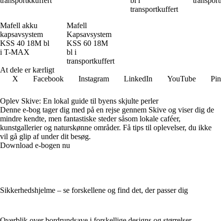
transportkkuffert
bl i
transport
transportkuffert
Mafell akku
Mafell
kapsavsystem
Kapsavsystem
KSS 40 18M bl
KSS 60 18M
i T-MAX
bl i
transportkuffert
At dele er kærligt
X
Facebook
Instagram
LinkedIn
YouTube
Pin
Oplev Skive: En lokal guide til byens skjulte perler
Denne e-bog tager dig med på en rejse gennem Skive og viser dig de
mindre kendte, men fantastiske steder såsom lokale caféer,
kunstgallerier og naturskønne områder. Få tips til oplevelser, du ikke
vil gå glip af under dit besøg.
Download e-bogen nu
Sikkerhedshjelme – se forskellene og find det, der passer dig
Overblik over bordrundsave i forskellige designs og størrelser