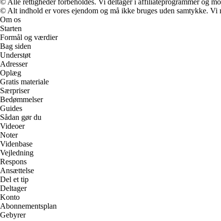
© Alle rettigheder forbeholdes. Vi deltager i affiliateprogrammer og mo
© Alt indhold er vores ejendom og må ikke bruges uden samtykke. Vi mod
Om os
Starten
Formål og værdier
Bag siden
Understøt
Adresser
Oplæg
Gratis materiale
Særpriser
Bedømmelser
Guides
Sådan gør du
Videoer
Noter
Videnbase
Vejledning
Respons
Ansættelse
Del et tip
Deltager
Konto
Abonnementsplan
Gebyrer