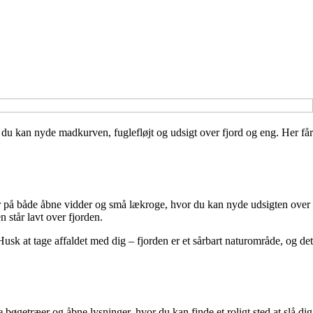
or du kan nyde madkurven, fuglefløjt og udsigt over fjord og eng. Her får
r på både åbne vidder og små lækroge, hvor du kan nyde udsigten over
 står lavt over fjorden.
sk at tage affaldet med dig – fjorden er et sårbart naturområde, og det
øgetræer og åbne lysninger, hvor du kan finde et roligt sted at slå dig