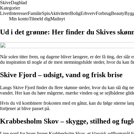
Skive
Dagblad
Kategorier
Livet
Interesser
Familie
Spis
Aktiviteter
Bolig
Erhverv
Forbrug
Beauty
Bygg
Min konto
Tilmeld dig
Mailnyt
Ud i det grønne: Her finder du Skives skønne
Når solen titter frem, og dagene bliver længere, er der få ting, der slår
du inspiration til nogle af de mest stemningsfulde steder, hvor du kan fi
Skive Fjord – udsigt, vand og frisk brise
Langs Skive Fjord finder du flere skønne steder, hvor du kan slå di
vandet. Her kan du høre mågerne, mærke vinden og se sejlbådene glide for
Hvis du vil kombinere frokosten med en gåtur, kan du følge stierne lan
fortjener at blive passet på.
Krabbesholm Skov – skygge, stilhed og fug
Lige nord for byen ligger Krabbesholm Skov, et klassisk udflugtsmål fo