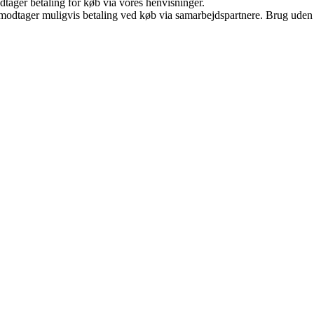
dtager betaling for køb via vores henvisninger.
tager muligvis betaling ved køb via samarbejdspartnere. Brug uden till