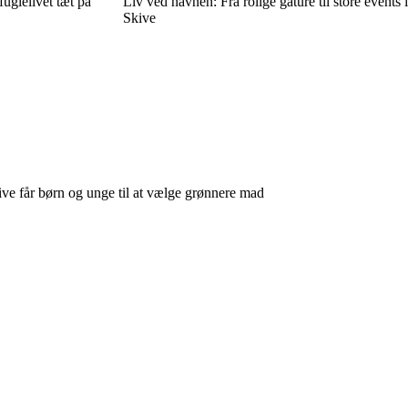
uglelivet tæt på
Liv ved havnen: Fra rolige gåture til store events i
Skive
Skive får børn og unge til at vælge grønnere mad