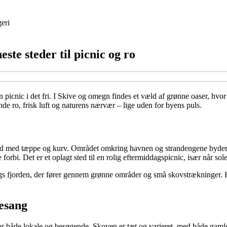
eri
ste steder til picnic og ro
 en picnic i det fri. I Skive og omegn findes et væld af grønne oaser, hv
nde ro, frisk luft og naturens nærvær – lige uden for byens puls.
g ned med tæppe og kurv. Området omkring havnen og strandengene byde
bi. Det er et oplagt sted til en rolig eftermiddagspicnic, især når solen
gs fjorden, der fører gennem grønne områder og små skovstrækninger. Hu
lesang
r både lokale og besøgende. Skoven er tæt og varieret, med både gamle b