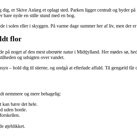
ng dig, er Skive Anlæg et oplagt sted. Parken ligger centralt og byder 
r bare nyde en stille stund med en bog.
 i solen eller i skyggen. På varme dage summer her af liv, men der er a
dt flor
 på noget af den mest uberørte natur i Midtjylland. Her mødes sø, hed
tilheden og udsigten over vandet.
syn – hold dig til stierne, og undgå at efterlade affald. Til gengæld får 
 lidt nemmere og mere behagelig:
t kan bære det hele.
ed uden borde.
forskellen.
e øjeblikket.