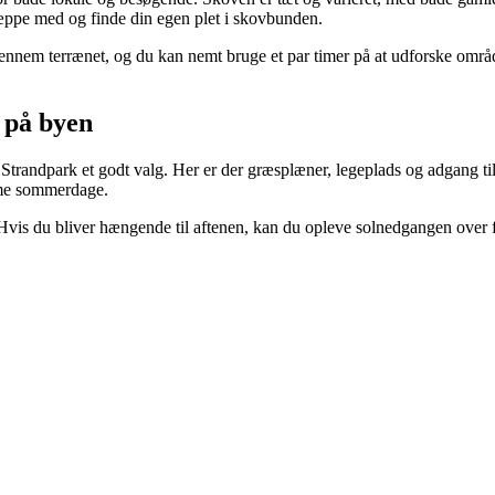
tæppe med og finde din egen plet i skovbunden.
 gennem terrænet, og du kan nemt bruge et par timer på at udforske områd
 på byen
 Strandpark et godt valg. Her er der græsplæner, legeplads og adgang t
arme sommerdage.
Hvis du bliver hængende til aftenen, kan du opleve solnedgangen over fjo