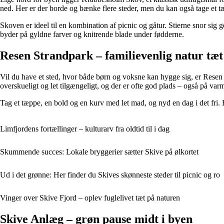
ned. Her er der borde og bænke flere steder, men du kan også tage et 
Skoven er ideel til en kombination af picnic og gåtur. Stierne snor sig
byder på gyldne farver og knitrende blade under fødderne.
Resen Strandpark – familievenlig natur tæt
Vil du have et sted, hvor både børn og voksne kan hygge sig, er Resen
overskueligt og let tilgængeligt, og der er ofte god plads – også på v
Tag et tæppe, en bold og en kurv med let mad, og nyd en dag i det fri. 
Limfjordens fortællinger – kulturarv fra oldtid til i dag
Skummende succes: Lokale bryggerier sætter Skive på ølkortet
Ud i det grønne: Her finder du Skives skønneste steder til picnic og ro
Vinger over Skive Fjord – oplev fuglelivet tæt på naturen
Skive Anlæg – grøn pause midt i byen