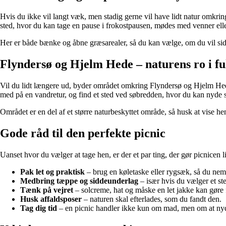
Hvis du ikke vil langt væk, men stadig gerne vil have lidt natur omkri
sted, hvor du kan tage en pause i frokostpausen, mødes med venner elle
Her er både bænke og åbne græsarealer, så du kan vælge, om du vil sidde
Flyndersø og Hjelm Hede – naturens ro i ful
Vil du lidt længere ud, byder området omkring Flyndersø og Hjelm Hede
med på en vandretur, og find et sted ved søbredden, hvor du kan nyde s
Området er en del af et større naturbeskyttet område, så husk at vise hen
Gode råd til den perfekte picnic
Uanset hvor du vælger at tage hen, er der et par ting, der gør picnicen
Pak let og praktisk
– brug en køletaske eller rygsæk, så du nem
Medbring tæppe og siddeunderlag
– især hvis du vælger et st
Tænk på vejret
– solcreme, hat og måske en let jakke kan gøre 
Husk affaldsposer
– naturen skal efterlades, som du fandt den.
Tag dig tid
– en picnic handler ikke kun om mad, men om at nyd