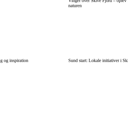
Vinger over Skive Fjord – oplev f
naturen
ng og inspiration
Sund start: Lokale initiativer i 