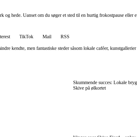
og hede. Uanset om du søger et sted til en hurtig frokostpause eller en h
terest
TikTok
Mail
RSS
re kendte, men fantastiske steder såsom lokale caféer, kunstgallerier og
Skummende succes: Lokale brygg
Skive på ølkortet